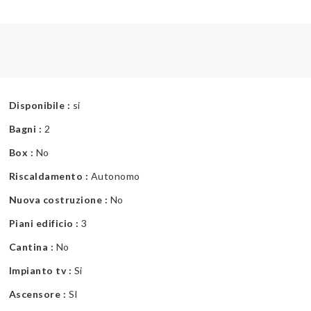
Disponibile :
si
Bagni :
2
Box :
No
Riscaldamento :
Autonomo
Nuova costruzione :
No
Piani edificio :
3
Cantina :
No
Impianto tv :
Si
Ascensore :
SI