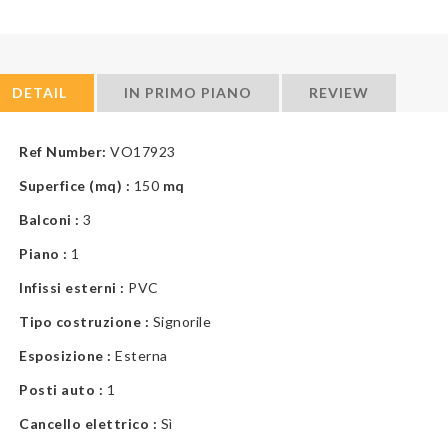
DETAIL
IN PRIMO PIANO
REVIEW
Ref Number:
VO17923
Superfice (mq) :
150
mq
Balconi :
3
Piano :
1
Infissi esterni :
PVC
Tipo costruzione :
Signorile
Esposizione :
Esterna
Posti auto :
1
Cancello elettrico :
Sì