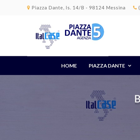
Piazza Dante, Is. 14/B - 98124 Messina
HOME
PIAZZA DANTE
B