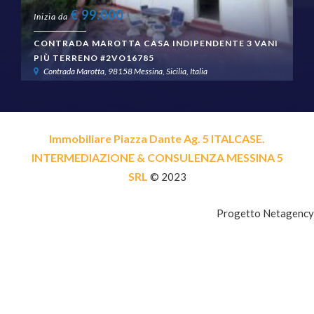
€
99.000
Inizia da
CONTRADA MAROTTA CASA INDIPENDENTE 3 VANI
PIÙ TERRENO #2VO16785
Contrada Marotta, 98158 Messina, Sicilia, Italia
Immobiliare Piazza Dante Ag. 5 ITALCASE.
INTERMEDIAZIONE & CONSULENZA MESSINA 5
SRL
© 2023
Progetto Netagency