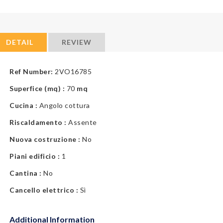
DETAIL
REVIEW
Ref Number:
2VO16785
Superfice (mq) :
70
mq
Cucina :
Angolo cottura
Riscaldamento :
Assente
Nuova costruzione :
No
Piani edificio :
1
Cantina :
No
Cancello elettrico :
Sì
Additional Information