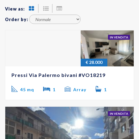
View as:
Order by:
IN VENDITA
€
28.000
Pressi Via Palermo bivani #VO18219
45 mq
1
Array
1
IN VENDITA