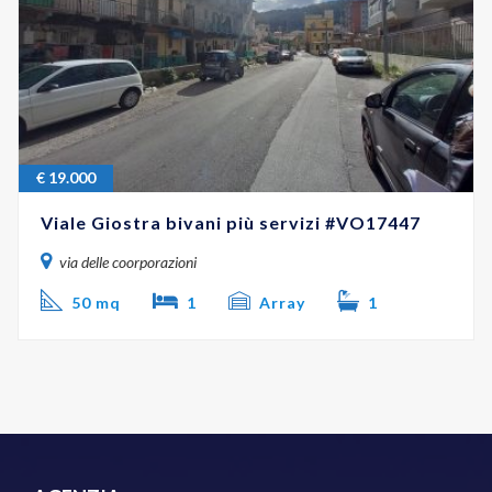
€
19.000
Viale Giostra bivani più servizi #VO17447
via delle coorporazioni
50 mq
1
Array
1