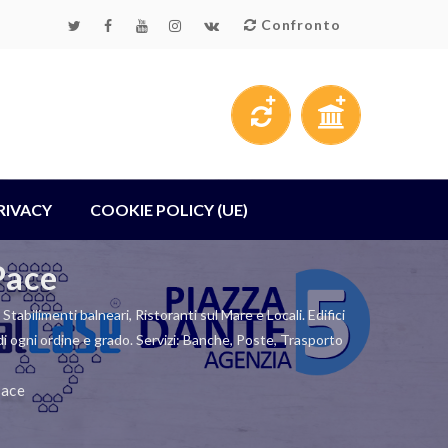
Confronto
RIVACY
COOKIE POLICY (UE)
Pace
Stabilimenti balneari, Ristoranti sul Mare e Locali. Edifici
e di ogni ordine e grado. Servizi: Banche, Poste, Trasporto
Pace