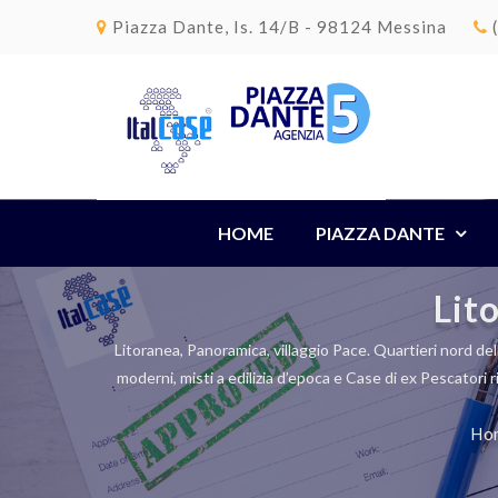
Piazza Dante, Is. 14/B - 98124 Messina
HOME
PIAZZA DANTE
Lit
Litoranea, Panoramica, villaggio Pace. Quartieri nord della
moderni, misti a edilizia d’epoca e Case di ex Pescatori r
Ho