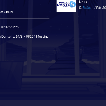
Links
Di
Rafael
/ Feb, 2
a: Chiusi
€
49.000
€
59.000
a
Inizia da
) 090.6512953
ALE 4 VANI PIÙ SERVIZI
PRESSI SVINCOLO GIOSTRA 3
966
VANI PIÙ SERVIZI #VO17971
a Dante Is. 14/B – 98124 Messina