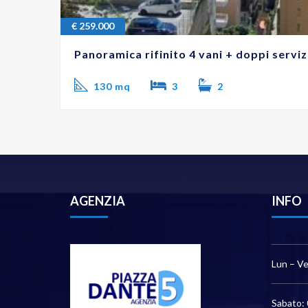
€
259.000
Panoramica rifinito 4 vani + doppi serv
130 mq
3
2
AGENZIA
INFO
Lun – Ve
Sabato: 