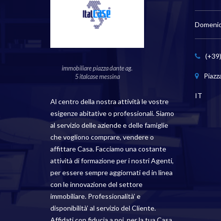
Domenic
€
73.000
Inizia da
Inizia d
(+39
IÙ
FONDO FUCILE 4 VANI PIÙ
MINISS
immobiliare piazza dante ag.
SERVIZI #VO17962
#VO17
Piazz
5 italcase messina
IT
Al centro della nostra attività le vostre
esigenze abitative o professionali. Siamo
al servizio delle aziende e delle famiglie
che vogliono comprare, vendere o
affittare Casa. Facciamo una costante
attività di formazione per i nostri Agenti,
per essere sempre aggiornati ed in linea
con le innovazione del settore
immobiliare. Professionalità’ e
disponibilità’ al servizio del Cliente.
Affidati con fiducia a noi, per la tua Casa.