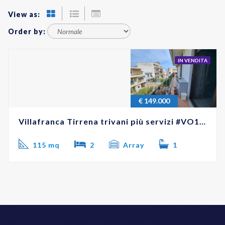
View as:
Order by:
IN VENDITA
€
149.000
Villafranca Tirrena trivani più servizi #VO18191
115 mq
2
Array
1