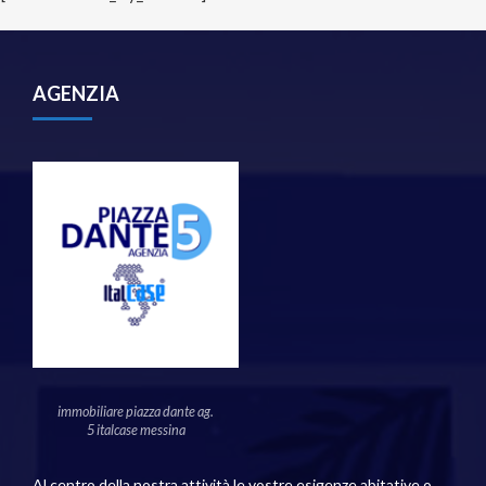
AGENZIA
immobiliare piazza dante ag.
5 italcase messina
Al centro della nostra attività le vostre esigenze abitative o