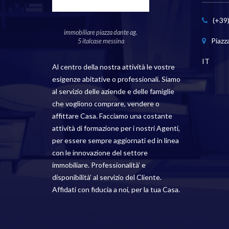
€
73.000
Inizia da
Inizia d
(+39
IÙ
FONDO FUCILE 4 VANI PIÙ
MINISS
immobiliare piazza dante ag.
SERVIZI #VO17962
#VO17
Piazz
5 italcase messina
IT
Al centro della nostra attività le vostre
esigenze abitative o professionali. Siamo
al servizio delle aziende e delle famiglie
che vogliono comprare, vendere o
affittare Casa. Facciamo una costante
attività di formazione per i nostri Agenti,
per essere sempre aggiornati ed in linea
con le innovazione del settore
immobiliare. Professionalità’ e
disponibilità’ al servizio del Cliente.
Affidati con fiducia a noi, per la tua Casa.