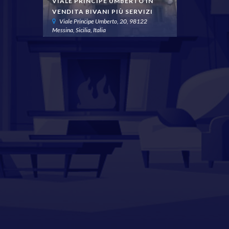
VIALE PRINCIPE UMBERTO IN
INDIPEND
VENDITA BIVANI PIÙ SERVIZI
TERRENO
Viale Principe Umberto, 20, 98122
Contrada Ma
Messina, Sicilia, Italia
Italia