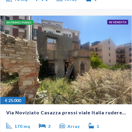
IN VENDITA
IN PRIMO PIANO
€
25.000
Via Noviziato Casazza pressi viale Italia rudere con giardino #VO18276
170 mq
3
Array
1