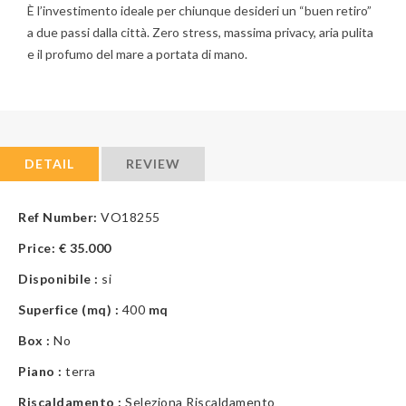
È l’investimento ideale per chiunque desideri un “buen retiro”
a due passi dalla città. Zero stress, massima privacy, aria pulita
e il profumo del mare a portata di mano.
DETAIL
REVIEW
Ref Number:
VO18255
Price:
€
35.000
Disponibile :
si
Superfice (mq) :
400
mq
Box :
No
Piano :
terra
Riscaldamento :
Seleziona Riscaldamento