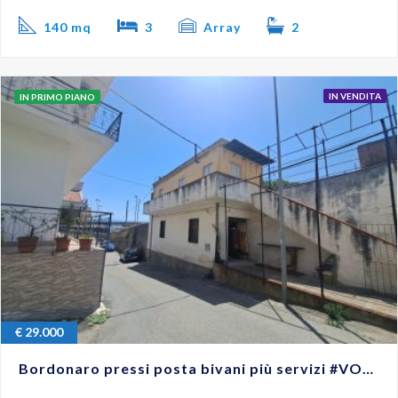
140 mq
3
Array
2
IN VENDITA
IN PRIMO PIANO
€
29.000
Bordonaro pressi posta bivani più servizi #VO18287