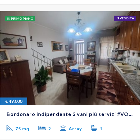
IN VENDITA
IN PRIMO PIANO
€
49.000
Bordonaro indipendente 3 vani più servizi #VO18263
75 mq
2
Array
1