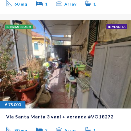
60 mq
1
Array
1
IN VENDITA
IN PRIMO PIANO
€
75.000
Via Santa Marta 3 vani + veranda #VO18272
90 mq
2
Array
1