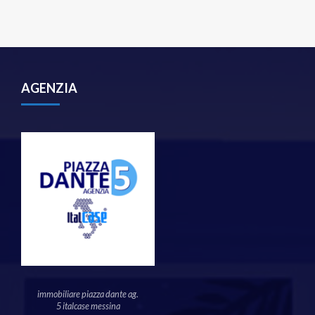
AGENZIA
immobiliare piazza dante ag.
5 italcase messina