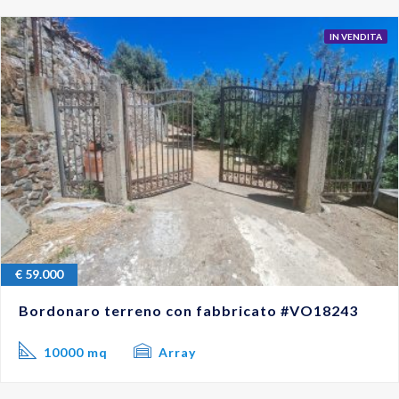
IN VENDITA
€
59.000
Bordonaro terreno con fabbricato #VO18243
10000 mq
Array