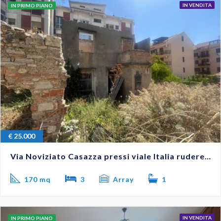
IN VENDITA
IN PRIMO PIANO
€
25.000
Via Noviziato Casazza pressi viale Italia rudere con giardino #VO18276
170 mq
3
Array
1
IN VENDITA
IN PRIMO PIANO