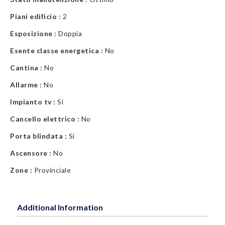
Piani edificio :
2
Esposizione :
Doppia
Esente classe energetica :
No
Cantina :
No
Allarme :
No
Impianto tv :
Si
Cancello elettrico :
No
Porta blindata :
Sì
Ascensore :
No
Zone :
Provinciale
Additional Information