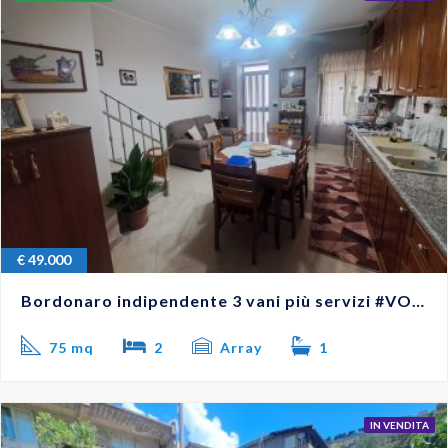
€
49.000
Bordonaro indipendente 3 vani più servizi #VO18263
75 mq
2
Array
1
IN VENDITA