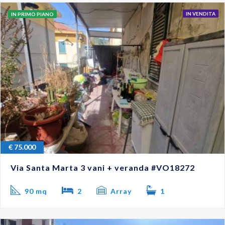
IN VENDITA
IN PRIMO PIANO
€
75.000
Via Santa Marta 3 vani + veranda #VO18272
90 mq
2
Array
1