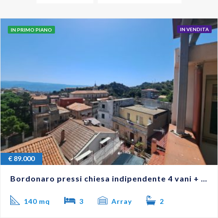
IN VENDITA
IN PRIMO PIANO
€
89.000
Bordonaro pressi chiesa indipendente 4 vani + terrazzo #VO18286
140 mq
3
Array
2