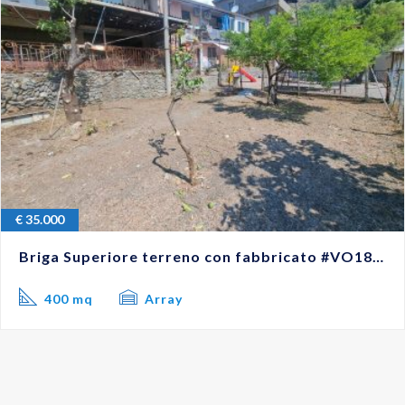
€
35.000
Briga Superiore terreno con fabbricato #VO18255
400 mq
Array