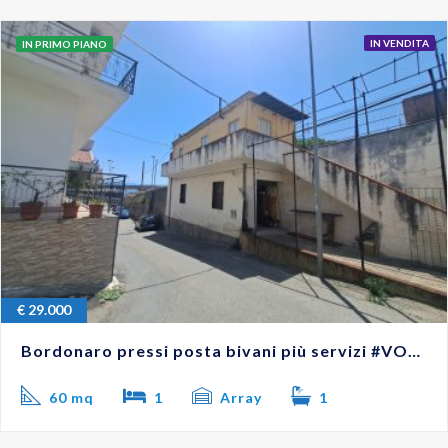
IN VENDITA
IN PRIMO PIANO
€
29.000
Bordonaro pressi posta bivani più servizi #VO18287
60 mq
1
Array
1