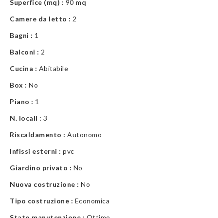
Superfice (mq) :
90
mq
Camere da letto :
2
Bagni :
1
Balconi :
2
Cucina :
Abitabile
Box :
No
Piano :
1
N. locali :
3
Riscaldamento :
Autonomo
Infissi esterni :
pvc
Giardino privato :
No
Nuova costruzione :
No
Tipo costruzione :
Economica
Stato manutenzione :
Ottimo