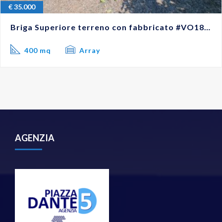
€
35.000
Briga Superiore terreno con fabbricato #VO18255
400 mq
Array
AGENZIA