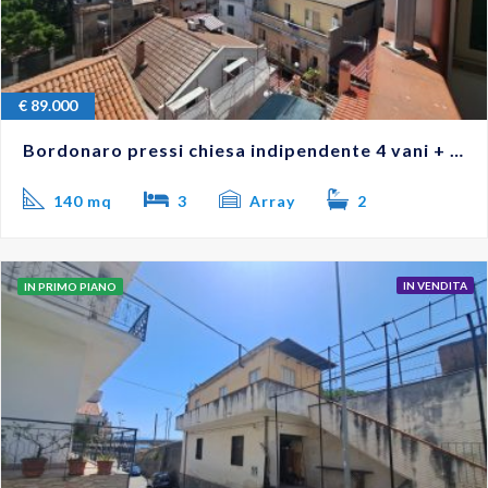
€
89.000
Bordonaro pressi chiesa indipendente 4 vani + terrazzo #VO18286
140 mq
3
Array
2
IN VENDITA
IN PRIMO PIANO