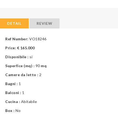
DETAIL
REVIEW
Ref Number:
VO18246
Price:
€
165.000
Disponibile :
si
Superfice (mq) :
90
mq
Camere da letto :
2
Bagni :
1
Balconi :
1
Cucina :
Abitabile
Box :
No