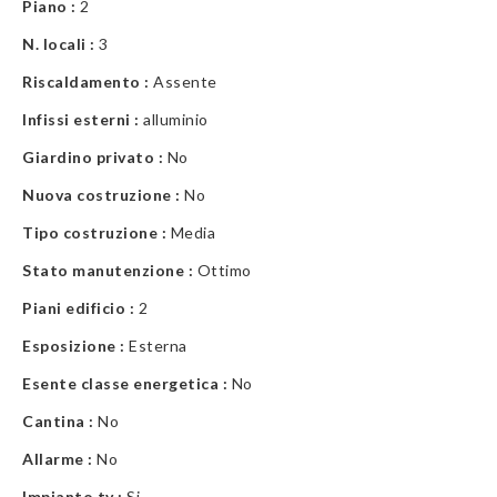
Piano :
2
N. locali :
3
Riscaldamento :
Assente
Infissi esterni :
alluminio
Giardino privato :
No
Nuova costruzione :
No
Tipo costruzione :
Media
Stato manutenzione :
Ottimo
Piani edificio :
2
Esposizione :
Esterna
Esente classe energetica :
No
Cantina :
No
Allarme :
No
Impianto tv :
Si