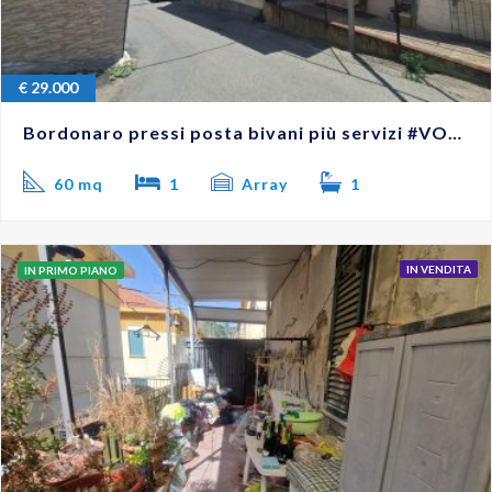
€
29.000
Bordonaro pressi posta bivani più servizi #VO18287
60 mq
1
Array
1
IN VENDITA
IN PRIMO PIANO