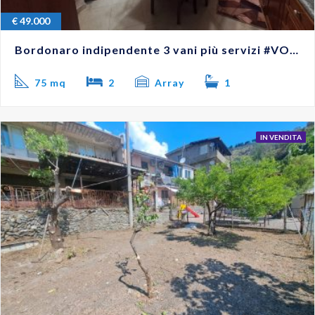
€
49.000
Bordonaro indipendente 3 vani più servizi #VO18263
75 mq
2
Array
1
IN VENDITA