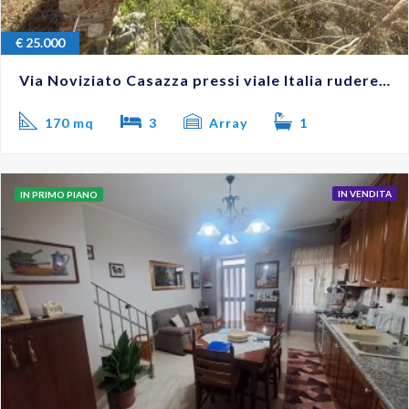
€
25.000
Via Noviziato Casazza pressi viale Italia rudere con giardino #VO18276
170 mq
3
Array
1
IN VENDITA
IN PRIMO PIANO