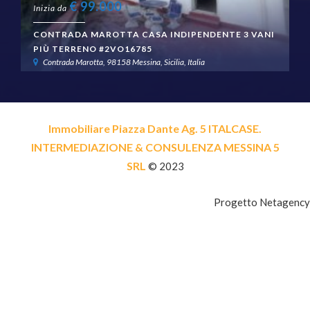
€
99.000
Inizia da
CONTRADA MAROTTA CASA INDIPENDENTE 3 VANI
PIÙ TERRENO #2VO16785
Contrada Marotta, 98158 Messina, Sicilia, Italia
Immobiliare Piazza Dante Ag. 5 ITALCASE.
INTERMEDIAZIONE & CONSULENZA MESSINA 5
SRL
© 2023
Progetto Netagency