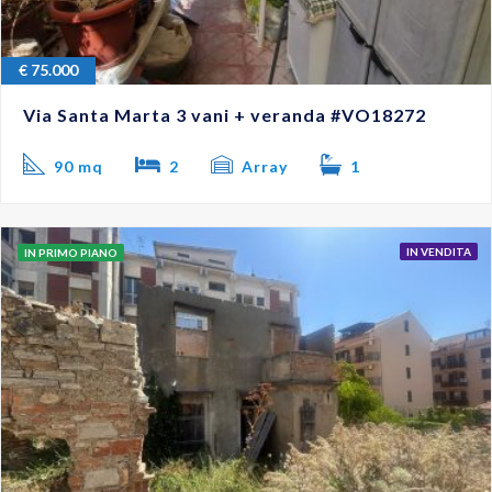
€
75.000
Via Santa Marta 3 vani + veranda #VO18272
90 mq
2
Array
1
IN VENDITA
IN PRIMO PIANO