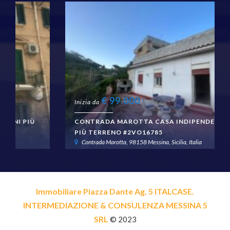
€
99.000
Inizia da
CONTRADA MAROTTA CASA INDIPENDENTE 3 VANI
PIÙ TERRENO #2VO16785
Contrada Marotta, 98158 Messina, Sicilia, Italia
Immobiliare Piazza Dante Ag. 5 ITALCASE.
INTERMEDIAZIONE & CONSULENZA MESSINA 5
SRL
© 2023