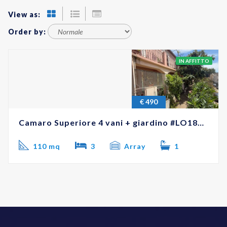
View as:
Order by:
IN AFFITTO
€
490
Camaro Superiore 4 vani + giardino #LO18187
110 mq
3
Array
1